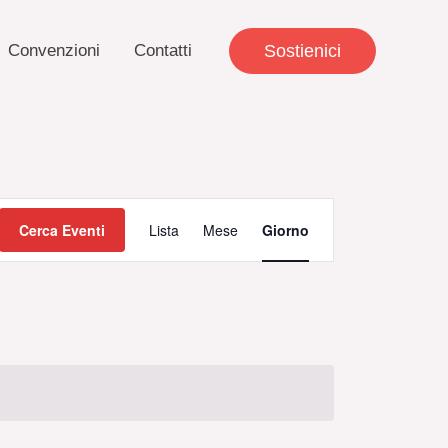
Convenzioni
Contatti
Sostienici
Evento
Cerca Eventi
Lista
Mese
Giorno
Viste
Navigazione