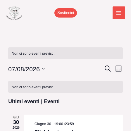
Vai
al
Sostienici
contenuto
Non ci sono eventi previsti.
07/08/2026
Eventi
Cerca
Event
Mese
Ricerca
Viste
Seleziona
Calendario
e
Navig
la
Non ci sono eventi previsti.
di
viste
data.
Eventi
Navigazione
Ultimi eventi | Eventi
GIU
30
Giugno 30 - 19:00
/
23:59
2026