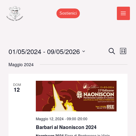
Vai
al
Sostienici
contenuto
01/05/2024
 - 
09/05/2026
Eventi
Cerca
Event
Lista
Ricerca
Viste
Seleziona
Maggio 2024
e
Navig
la
viste
data.
Navigazione
DOM
12
Maggio 12, 2024 - 09:00
/
20:00
Barbari al Naoniscon 2024
Naoniscon 2024
Fiera di Pordenone in Viale