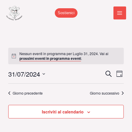
Vai
al
Sostienici
contenuto
Nessun eventi in programma per Luglio 31, 2024. Vai ai
Notice
prossimi eventi in programma eventi
.
31/07/2024
Eventi
Cerca
Event
Giorno
Ricerca
Viste
Seleziona
e
Navig
la
Giorno precedente
Giorno successivo
viste
data.
Navigazione
Iscriviti al calendario