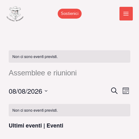
Vai
al
Sostienici
contenuto
Non ci sono eventi previsti.
Assemblee e riunioni
08/08/2026
Eventi
Cerca
Event
Mese
Ricerca
Viste
Seleziona
Calendario
e
Navig
la
Non ci sono eventi previsti.
di
viste
data.
Eventi
Navigazione
Ultimi eventi | Eventi